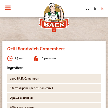
de
fr
it
Grill Sandwich Camembert
15 min
4 persone
Ingredienti
250g BAER Camembert
8 fette di pane (per es. pan carré)
Cipolle marinate:
100g cipolle rosse